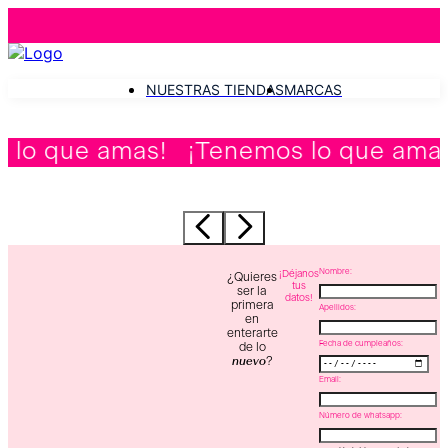
NUESTRAS TIENDAS
MARCAS
as! ¡Tenemos lo que amas! ¡Tenemo
Nombre:
¡Déjanos
¿Quieres
tus
ser la
datos!
primera
Apellidos:
en
enterarte
Fecha de cumpleaños:
de lo
nuevo
?
Email:
Número de whatsapp: